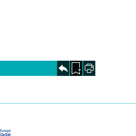
Revenir
Ajouter
Imprimer
à la
à la
page
sélection