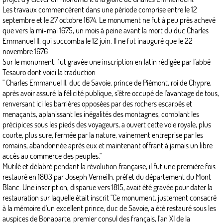
Les travaux commencèrent dans une période comprise entre le 12
septembre et le 27 octobre 1674. Le monument ne fut à peu près achevé
que vers la mi-mai 1675, un mois à peine avant la mort du duc Charles
Emmanuel II, qui succomba le 12 juin. Il ne fut inauguré que le 22
novembre 1676.
Sur le monument, fut gravée une inscription en latin rédigée par l'abbé
Tesauro dont voici la traduction
" Charles Emmanuel II, duc de Savoie, prince de Piémont, roi de Chypre,
après avoir assuré la félicité publique, s'être occupé de l'avantage de tous,
renversant ici les barrières opposées par des rochers escarpés et
menaçants, aplanissant les inégalités des montagnes, comblant les
précipices sous les pieds des voyageurs, a ouvert cette voie royale, plus
courte, plus sure, fermée par la nature, vainement entreprise par les
romains, abandonnée après eux et maintenant offrant à jamais un libre
accès au commerce des peuples."
Mutilé et délabré pendant la révolution française, il fut une première fois
restauré en 1803 par Joseph Verneilh, préfet du département du Mont
Blanc. Une inscription, disparue vers 1815, avait été gravée pour dater la
restauration sur laquelle était inscrit "Ce monument, justement consacré
à la mémoire d'un excellent prince, duc de Savoie, a été restauré sous les
auspices de Bonaparte, premier consul des français, l'an XI de la