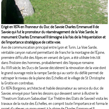
Erigé en 1674 en l'honneur du Duc de Savoie Charles Emmanuel II de
Savoie qui fut le promoteur du réaménagement de la Voie Sarde, le
monument Charles Emmanuel II témoigne à la fois de la fréquentation et
de l'importance stratégique de cette voie.
Axe de communication principal entre Lyon et Turin, La Voie Sarde,
véritable canyon naturel permettant de franchir la montagne de l'Epine,
première difficulté des Alpes en venant de Lyon, a été utilisée très tôt
dans l'histoire des hommes, probablement dès l'époque romaine.
Au XVII siècle, les Ducs de Savoie décidèrent la rénovation de la voie dont
le grand ouvrage reste la rampe Sarde qui au sortir du défilé permet de
rattraper le niveau de la plaine des Echelles et le village de St Christophe
la Grotte en contrebas.
En 1674 Borgonio, architecte et habile dessinateur au service du duc de
Savoie, envoyé pour faire les dessins qui devaient servir à illustrer le
"Theatrum Statuum Sabaudiae" (Le Théâtre des Etats de Savoie) visita les
travaux de la route des Echelles, en comprit toute l'importance et forma le
projet d'y élever un monument à la gloire de Charles Emmanuel II.