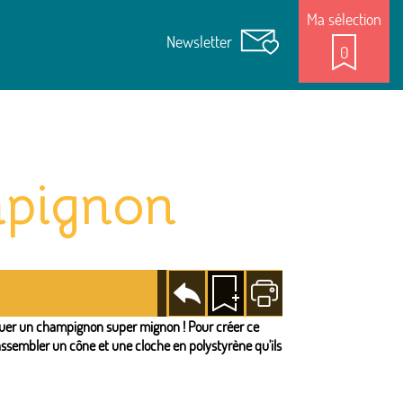
Ma sélection
Newsletter
0
mpignon
Revenir
Ajouter
Imprimer
à la
à la
page
sélection
quer un champignon super mignon ! Pour créer ce
assembler un cône et une cloche en polystyrène qu'ils