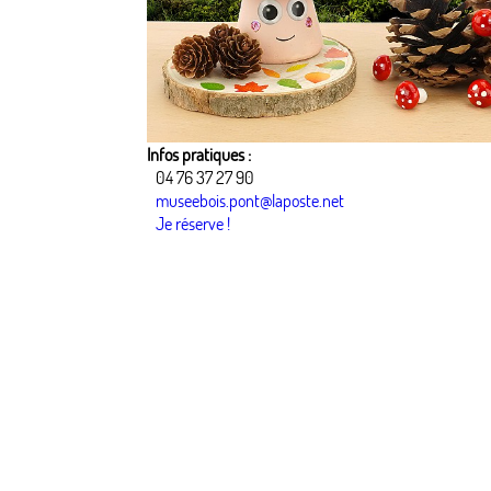
Infos pratiques :
04 76 37 27 90
museebois.pont@laposte.net
Je réserve !