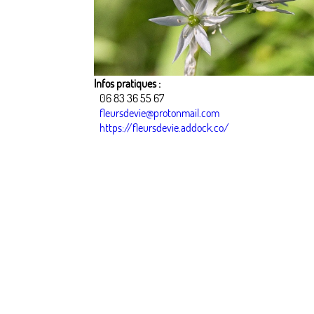
Infos pratiques :
06 83 36 55 67
fleursdevie@protonmail.com
https://fleursdevie.addock.co/