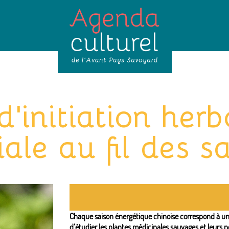
d'initiation herb
iale au fil des s
Chaque saison énergétique chinoise correspond à un
d’étudier les plantes médicinales sauvages et leurs nom