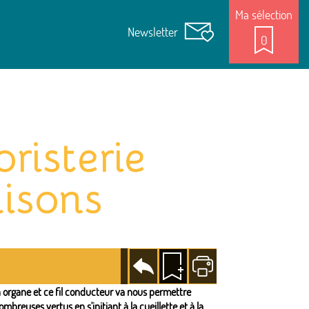
Ma sélection
Newsletter
0
oristerie
aisons
Revenir
Ajouter
Imprimer
à la
à la
page
sélection
 organe et ce fil conducteur va nous permettre
breuses vertus en s'initiant à la cueillette et à la