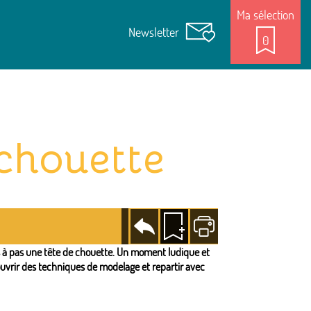
Ma sélection
Newsletter
0
 chouette
Revenir
Ajouter
Imprimer
à la
à la
page
sélection
s à pas une tête de chouette. Un moment ludique et
ouvrir des techniques de modelage et repartir avec