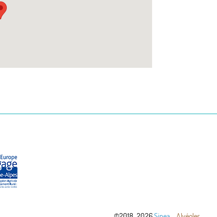
©2018-2026
Sipea
-
Alvéoles