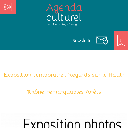
Nos Acteurs culturels
Newsletter
0
Exposition temporaire : Regards sur le Haut-
Rhône, remarquables forêts