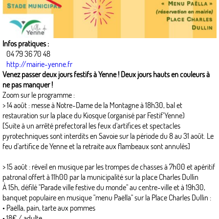
Infos pratiques :
04 79 36 70 48
http://mairie-yenne.fr
Venez passer deux jours festifs à Yenne ! Deux jours hauts en couleurs à
ne pas manquer !
Zoom sur le programme :
> 14 août : messe à Notre-Dame de la Montagne à 18h30, bal et
restauration sur la place du Kiosque (organisé par Festif’Yenne)
[Suite à un arrêté prefectoral les feux d'artifices et spectacles
pyrotechniques sont interdits en Savoie sur la période du 8 au 31 août. Le
feu d'artifice de Yenne et la retraite aux flambeaux sont annulés]
> 15 août : réveil en musique par les trompes de chasses à 7h00 et apéritif
patronal offert à 11h00 par la municipalité sur la place Charles Dullin
À 15h, défilé "Parade ville festive du monde" au centre-ville et à 19h30,
banquet populaire en musique "menu Paëlla" sur la Place Charles Dullin :
• Paëlla, pain, tarte aux pommes
• 18€ / adulte