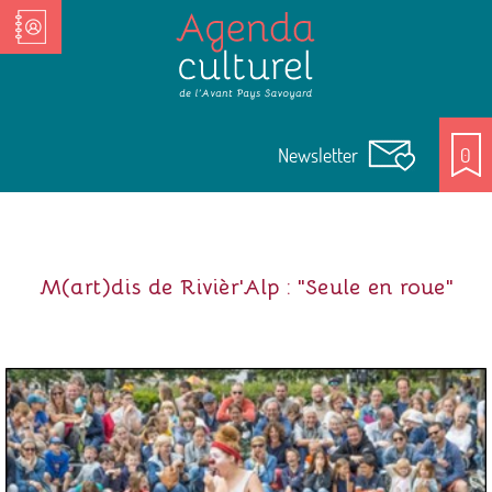
Nos Acteurs culturels
Newsletter
0
M(art)dis de Rivièr'Alp : "Seule en roue"