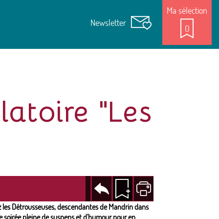
Ma sélection
Newsletter
0
atoire "Les
Revenir
Ajouter
Imprimer
à la
à la
page
sélection
ez les Détrousseuses, descendantes de Mandrin dans
ne soirée pleine de suspens et d'humour pour en