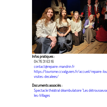
Infos pratiques :
04 76 31 63 16
contact@repaire-mandrin.fr
https://tourisme.ccvalguiers.fr/accueil/repaire-l
visites-decalees/
Documents associés :
Spectacle théâtral déambulatoire "Les détrousseus
les-Villages