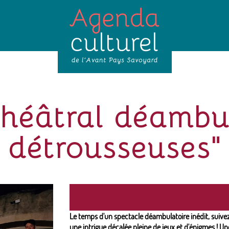
théâtral déambul
détrousseuses"
Le temps d'un spectacle déambulatoire inédit, suiv
une intrigue décalée pleine de jeux et d'énigmes ! U