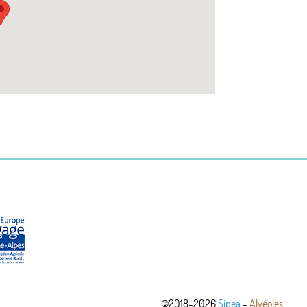
©2018-2026
Sipea
-
Alvéoles