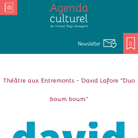
Nos Acteurs culturels
Newsletter
0
Théâtre aux Entremonts - David Lafore "Duo
boum boum"